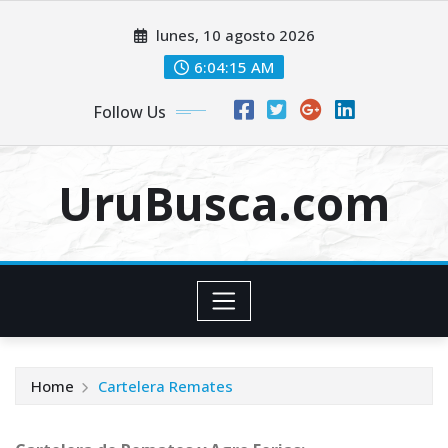
Skip
lunes, 10 agosto 2026
to
content
6:04:16 AM
Follow Us
UruBusca.com
Home
Cartelera Remates