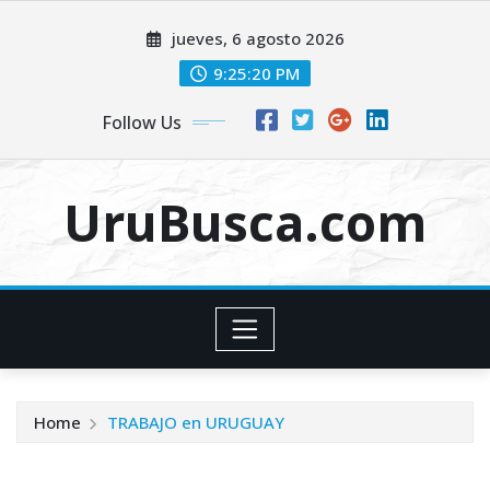
Skip
jueves, 6 agosto 2026
to
content
9:25:21 PM
Follow Us
UruBusca.com
Home
TRABAJO en URUGUAY