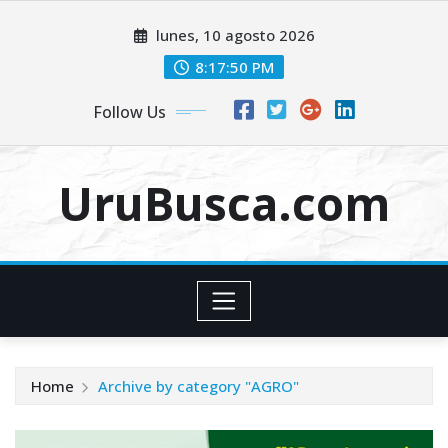
Skip
lunes, 10 agosto 2026
to
content
8:17:51 PM
Follow Us
UruBusca.com
Home
Archive by category "AGRO"