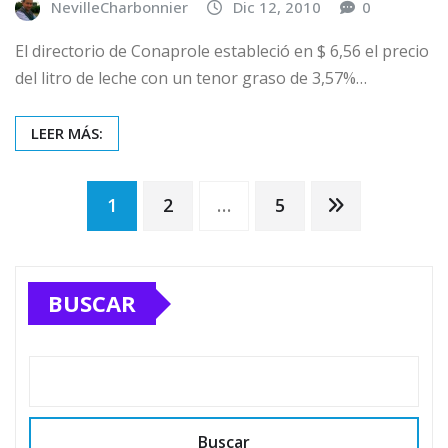
NevilleCharbonnier
Dic 12, 2010
0
El directorio de Conaprole estableció en $ 6,56 el precio
del litro de leche con un tenor graso de 3,57%…
LEER MÁS:
Posts
1
2
…
5
pagination
BUSCAR
Buscar