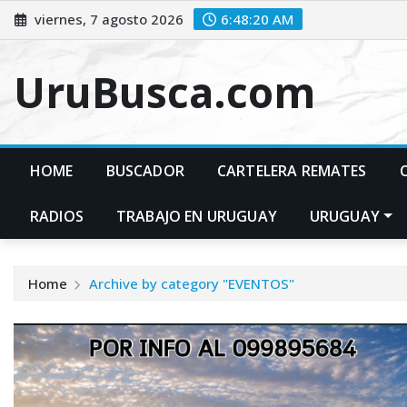
Skip
viernes, 7 agosto 2026
6:48:21 AM
to
content
UruBusca.com
HOME
BUSCADOR
CARTELERA REMATES
RADIOS
TRABAJO EN URUGUAY
URUGUAY
Home
Archive by category "EVENTOS"