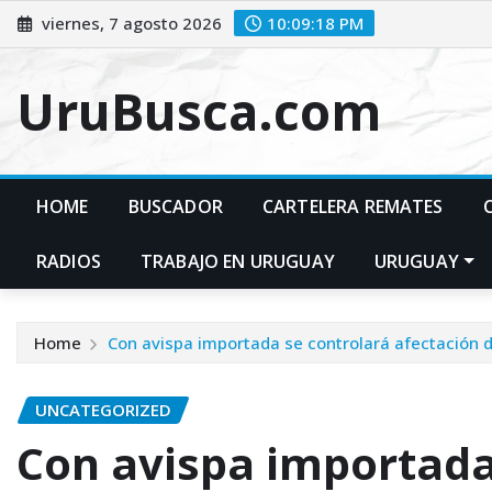
Skip
viernes, 7 agosto 2026
10:09:19 PM
to
content
UruBusca.com
HOME
BUSCADOR
CARTELERA REMATES
RADIOS
TRABAJO EN URUGUAY
URUGUAY
Home
Con avispa importada se controlará afectación d
UNCATEGORIZED
Con avispa importada