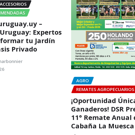
 ACCESORIOS
OMENDADAS
uruguay.uy –
 Uruguay: Expertos
formar tu Jardín
sis Privado
harbonnier
26
AGRO
REMATES AGROPECUARIOS
¡Oportunidad Únic
Ganaderos! DSR Pr
11° Remate Anual 
Cabaña La Muesca