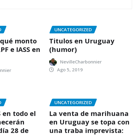
D
UNCATEGORIZED
e qué monto
Titulos en Uruguay
PF e IASS en
(humor)
NevilleCharbonnier
Ago 5, 2019
nnier
D
UNCATEGORIZED
 en todo el
La venta de marihuana
necerán
en Uruguay se topa con
día 28 de
una traba imprevista: