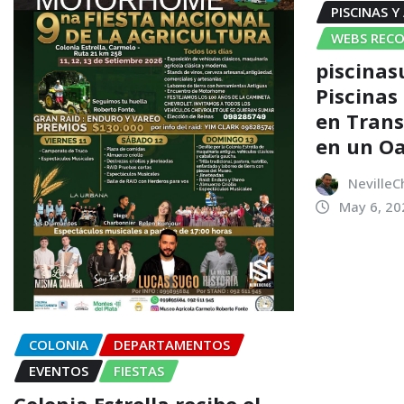
PISCINAS Y
WEBS REC
piscinas
Piscinas
en Trans
en un Oa
NevilleC
May 6, 20
COLONIA
DEPARTAMENTOS
EVENTOS
FIESTAS