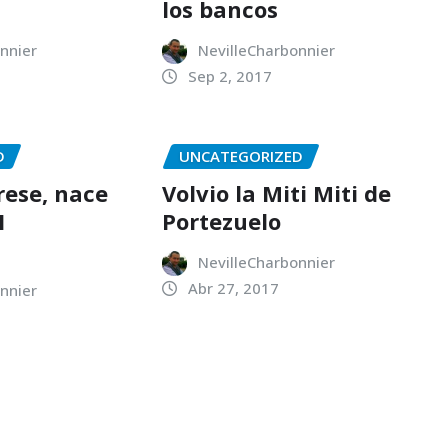
los bancos
nnier
NevilleCharbonnier
Sep 2, 2017
D
UNCATEGORIZED
ese, nace
Volvio la Miti Miti de
I
Portezuelo
NevilleCharbonnier
Abr 27, 2017
nnier