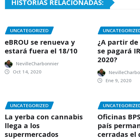
HISTORIAS RELACIONADAS:
UNCATEGORIZED
UNCATEGORIZE
eBROU se renueva y
¿A partir d
estará fuera el 18/10
se pagará IR
2020?
NevilleCharbonnier
Oct 14, 2020
NevilleCharbo
Ene 9, 2020
UNCATEGORIZED
UNCATEGORIZE
La yerba con cannabis
Oficinas BPS
llega a los
país perma
supermercados
cerradas el 