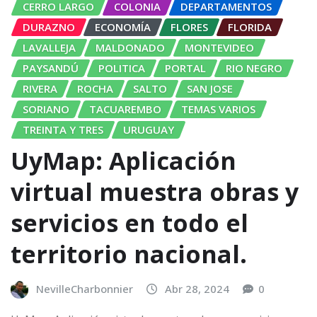
CERRO LARGO
COLONIA
DEPARTAMENTOS
DURAZNO
ECONOMÍA
FLORES
FLORIDA
LAVALLEJA
MALDONADO
MONTEVIDEO
PAYSANDÚ
POLITICA
PORTAL
RIO NEGRO
RIVERA
ROCHA
SALTO
SAN JOSE
SORIANO
TACUAREMBO
TEMAS VARIOS
TREINTA Y TRES
URUGUAY
UyMap: Aplicación
virtual muestra obras y
servicios en todo el
territorio nacional.
NevilleCharbonnier
Abr 28, 2024
0