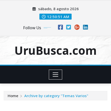
Skip
sábado, 8 agosto 2026
to
content
12:50:52 AM
Follow Us
UruBusca.com
Home
Archive by category "Temas Varios"