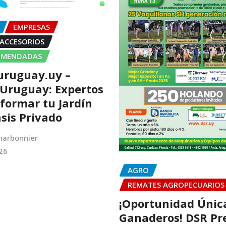
EMPRESAS
 ACCESORIOS
OMENDADAS
uruguay.uy –
 Uruguay: Expertos
formar tu Jardín
sis Privado
harbonnier
26
AGRO
REMATES AGROPECUARIOS
¡Oportunidad Únic
Ganaderos! DSR Pr