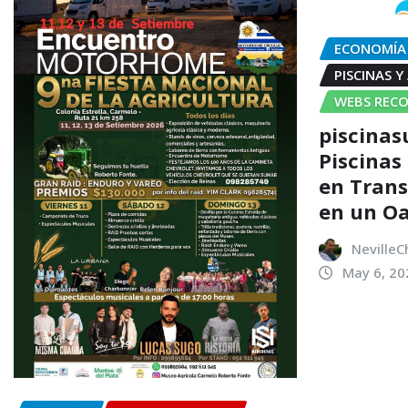
ECONOMÍA
PISCINAS Y
WEBS REC
piscinas
Piscinas
en Trans
en un Oa
NevilleC
May 6, 20