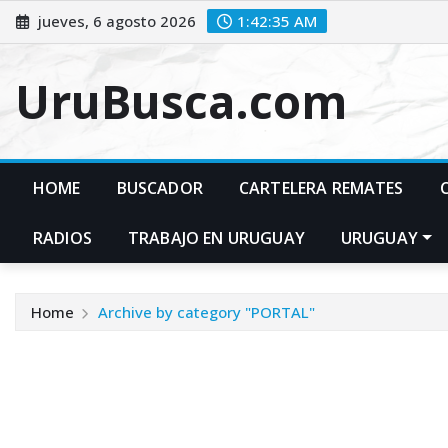
Skip
jueves, 6 agosto 2026
1:42:36 AM
to
content
UruBusca.com
HOME
BUSCADOR
CARTELERA REMATES
RADIOS
TRABAJO EN URUGUAY
URUGUAY
Home
Archive by category "PORTAL"