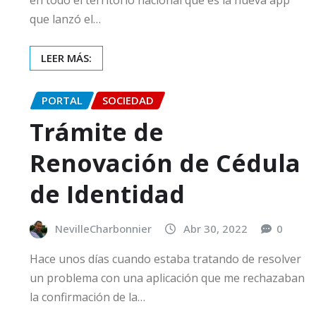
en todo el territorio nacional que es la nueva app
que lanzó el…
LEER MÁS:
PORTAL
SOCIEDAD
Trámite de
Renovación de Cédula
de Identidad
NevilleCharbonnier
Abr 30, 2022
0
Hace unos días cuando estaba tratando de resolver
un problema con una aplicación que me rechazaban
la confirmación de la…