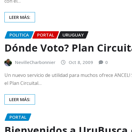
con el…
LEER MÁS:
POLITICA
PORTAL
URUGUAY
Dónde Voto? Plan Circuit
NevilleCharbonnier
Oct 8, 2009
0
Un nuevo servicio de utilidad para muchos ofrece ANCEL! S
el Plan Circuital…
LEER MÁS:
PORTAL
Bienvenidos a UruBusca