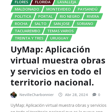
FLORES
FLORIDA
LAVALLEJA
MALDONADO
MONTEVIDEO
PAYSANDÚ
POLITICA
PORTAL
RIO NEGRO
RIVERA
ROCHA
SALTO
SAN JOSE
SORIANO
TACUAREMBO
TEMAS VARIOS
TREINTA Y TRES
URUGUAY
UyMap: Aplicación
virtual muestra obras
y servicios en todo el
territorio nacional.
NevilleCharbonnier
Abr 28, 2024
0
UyMap; Aplicación virtual muestra obras y servicios