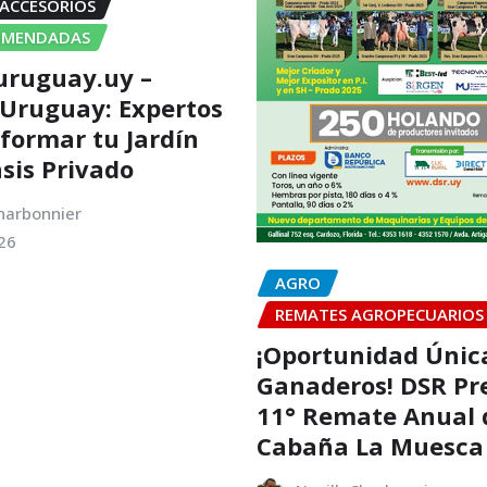
 ACCESORIOS
OMENDADAS
uruguay.uy –
 Uruguay: Expertos
formar tu Jardín
sis Privado
harbonnier
26
AGRO
REMATES AGROPECUARIOS
¡Oportunidad Únic
Ganaderos! DSR Pr
11° Remate Anual 
Cabaña La Muesca