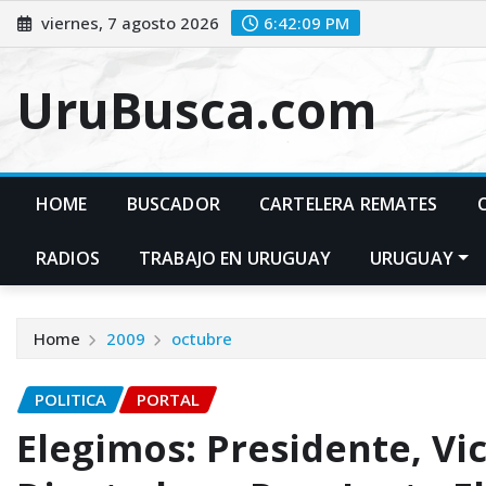
Skip
viernes, 7 agosto 2026
6:42:10 PM
to
content
UruBusca.com
HOME
BUSCADOR
CARTELERA REMATES
RADIOS
TRABAJO EN URUGUAY
URUGUAY
Home
2009
octubre
POLITICA
PORTAL
Elegimos: Presidente, Vi