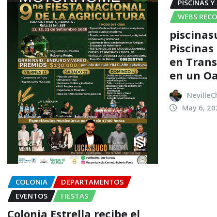
PISCINAS Y
WEBS REC
piscinas
Piscinas
en Trans
en un Oa
NevilleC
May 6, 20
COLONIA
DEPARTAMENTOS
EVENTOS
FIESTAS
Colonia Estrella recibe el