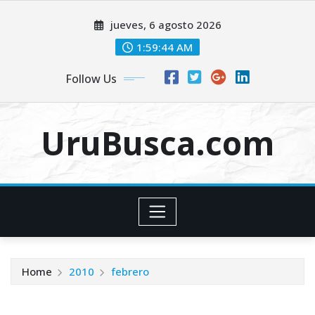
Skip
jueves, 6 agosto 2026
to
content
1:59:45 AM
Follow Us
UruBusca.com
Home
2010
febrero