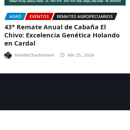
AGRO
EVENTOS
REMATES AGROPECUARIOS
43° Remate Anual de Cabaña El
Chivo: Excelencia Genética Holando
en Cardal
NevilleCharbonnier
Abr 25, 2026
Copyright © 2026 | Powered by
WordPress
|
NewsExo
by
ThemeArile