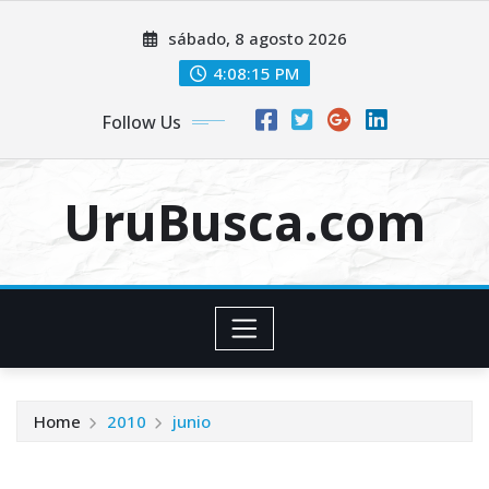
Skip
sábado, 8 agosto 2026
to
content
4:08:16 PM
Follow Us
UruBusca.com
Home
2010
junio