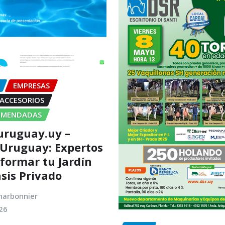
EMPRESAS
 ACCESORIOS
OMENDADAS
uruguay.uy –
 Uruguay: Expertos
formar tu Jardín
sis Privado
harbonnier
26