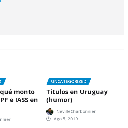
m
D
UNCATEGORIZED
e qué monto
Titulos en Uruguay
PF e IASS en
(humor)
NevilleCharbonnier
Ago 5, 2019
nnier