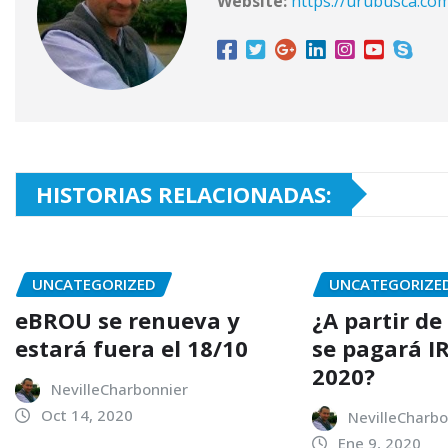
Website:
https://urubusca.co
HISTORIAS RELACIONADAS:
UNCATEGORIZED
UNCATEGORIZE
eBROU se renueva y
¿A partir d
estará fuera el 18/10
se pagará IR
2020?
NevilleCharbonnier
Oct 14, 2020
NevilleCharbo
Ene 9, 2020