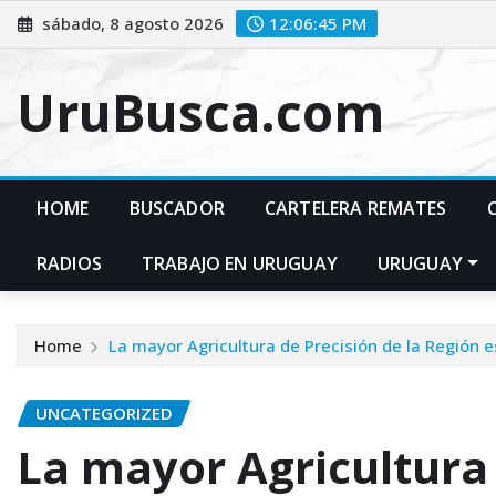
Skip
sábado, 8 agosto 2026
12:06:46 PM
to
content
UruBusca.com
HOME
BUSCADOR
CARTELERA REMATES
RADIOS
TRABAJO EN URUGUAY
URUGUAY
Home
La mayor Agricultura de Precisión de la Región 
UNCATEGORIZED
La mayor Agricultura 