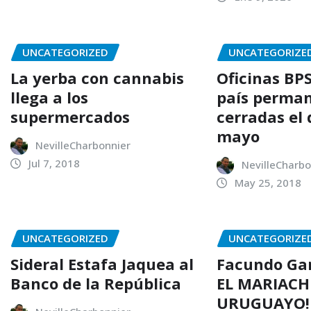
UNCATEGORIZED
UNCATEGORIZE
La yerba con cannabis
Oficinas BPS
llega a los
país perma
supermercados
cerradas el 
mayo
NevilleCharbonnier
Jul 7, 2018
NevilleCharbo
May 25, 2018
UNCATEGORIZED
UNCATEGORIZE
Sideral Estafa Jaquea al
Facundo Gar
Banco de la República
EL MARIACH
URUGUAYO!