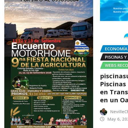
ECONOMÍA
PISCINAS Y
WEBS REC
piscinas
Piscinas
en Trans
en un Oa
NevilleC
May 6, 20