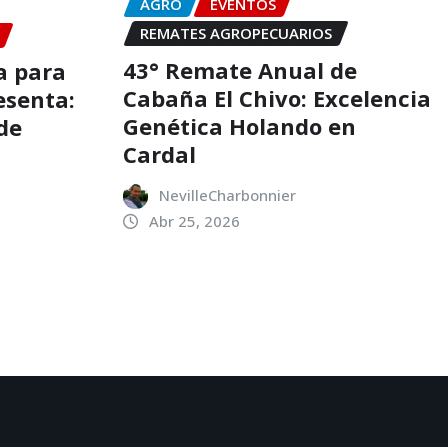
AGRO
EVENTOS
REMATES AGROPECUARIOS
43° Remate Anual de
a para
Cabaña El Chivo: Excelencia
esenta:
Genética Holando en
de
Cardal
NevilleCharbonnier
Abr 25, 2026