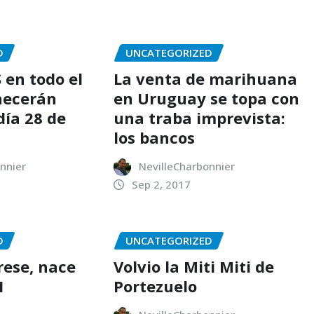
D
UNCATEGORIZED
 en todo el
La venta de marihuana
necerán
en Uruguay se topa con
día 28 de
una traba imprevista:
los bancos
nnier
NevilleCharbonnier
Sep 2, 2017
D
UNCATEGORIZED
ese, nace
Volvio la Miti Miti de
I
Portezuelo