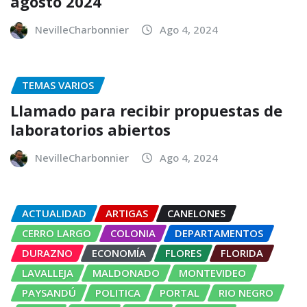
agosto 2024
NevilleCharbonnier
Ago 4, 2024
TEMAS VARIOS
Llamado para recibir propuestas de
laboratorios abiertos
NevilleCharbonnier
Ago 4, 2024
ACTUALIDAD
ARTIGAS
CANELONES
CERRO LARGO
COLONIA
DEPARTAMENTOS
DURAZNO
ECONOMÍA
FLORES
FLORIDA
LAVALLEJA
MALDONADO
MONTEVIDEO
PAYSANDÚ
POLITICA
PORTAL
RIO NEGRO