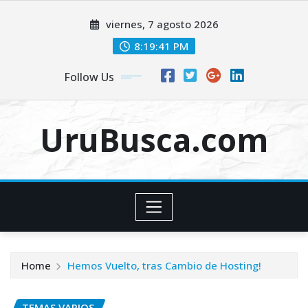
Skip
viernes, 7 agosto 2026
to
content
8:19:42 PM
Follow Us
UruBusca.com
Home
Hemos Vuelto, tras Cambio de Hosting!
TEMAS VARIOS