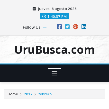
Skip
jueves, 6 agosto 2026
to
content
1:40:38 PM
Follow Us
UruBusca.com
Home
2017
febrero